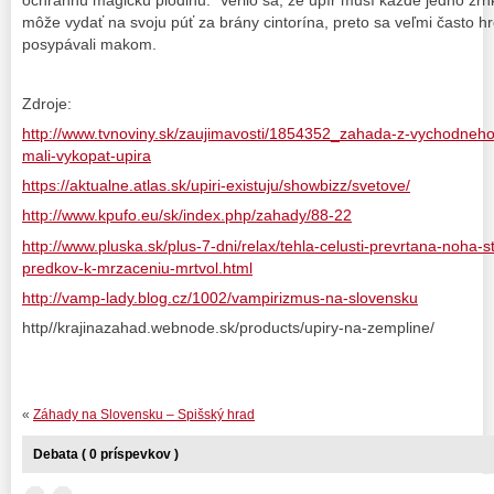
môže vydať na svoju púť za brány cintorína, preto sa veľmi často 
posypávali makom.
Zdroje:
http://www.tvnoviny.sk/zaujimavosti/1854352_zahada-z-vychodneh
mali-vykopat-upira
https://aktualne.atlas.sk/upiri-existuju/showbizz/svetove/
http://www.kpufo.eu/sk/index.php/zahady/88-22
http://www.pluska.sk/plus-7-dni/relax/tehla-celusti-prevrtana-noha-
predkov-k-mrzaceniu-mrtvol.html
http://vamp-lady.blog.cz/1002/vampirizmus-na-slovensku
http//krajinazahad.webnode.sk/products/upiry-na-zempline/
«
Záhady na Slovensku – Spišský hrad
Debata ( 0 príspevkov )