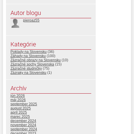
Autor blogu
pieroaz55
Kategórie
Poklady na Slovensku
(36)
Záhady na Slovensku
(100)
Zázračné obrazy na Slovensku
(10)
Zázračné sochy Slovenska
(15)
Zázračné studničky
(75)
Zázraky na Slovensku
(1)
Archív
jún 2026
máj 2026
september 2025
august 2025
apríl 2025
marec 2025
december 2024
november 2024
september 2024
december 2023