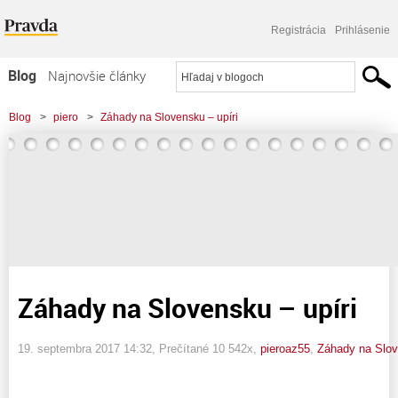
Registrácia
Prihlásenie
Blog
Najnovšie články
Najčítanejšie články
Blog
>
piero
>
Záhady na Slovensku – upíri
Najkomentovanejšie články
Zoznam blogov
Komerčné blogy
Záhady na Slovensku – upíri
19. septembra 2017 14:32
, Prečítané 10 542x,
pieroaz55
,
Záhady na Slo