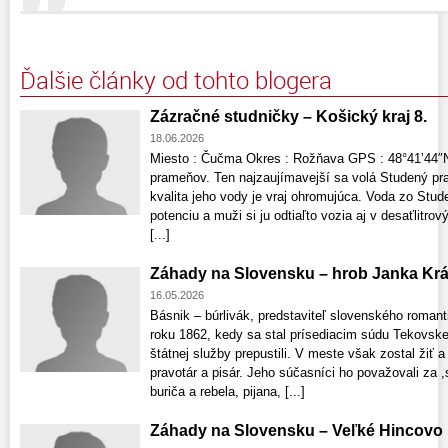
Ďalšie články od tohto blogera
Zázračné studničky – Košický kraj 8.
18.06.2026
Miesto : Čučma Okres : Rožňava GPS : 48°41’44″N
prameňov. Ten najzaujímavejší sa volá Studený pra
kvalita jeho vody je vraj ohromujúca. Voda zo Stu
potenciu a muži si ju odtiaľto vozia aj v desaťlitro
[...]
Záhady na Slovensku – hrob Janka Krá
16.05.2026
Básnik – búrlivák, predstaviteľ slovenského romant
roku 1862, kedy sa stal prísediacim súdu Tekovske
štátnej služby prepustili. V meste však zostal žiť
pravotár a pisár. Jeho súčasníci ho považovali za 
buriča a rebela, pijana, [...]
Záhady na Slovensku – Veľké Hincovo 