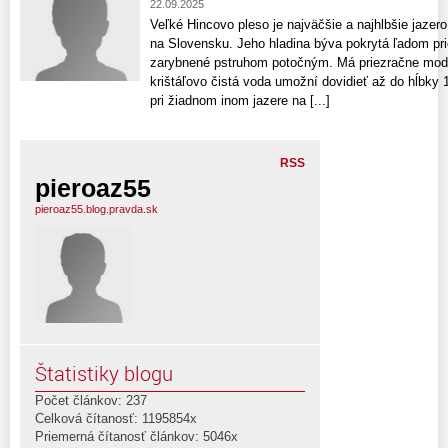
22.09.2025
Veľké Hincovo pleso je najväčšie a najhlbšie jazer
na Slovensku. Jeho hladina býva pokrytá ľadom pr
zarybnené pstruhom potočným. Má priezračne modrú
krištáľovo čistá voda umožní dovidieť až do hĺbky 
pri žiadnom inom jazere na [...]
RSS
pieroaz55
pieroaz55.blog.pravda.sk
Štatistiky blogu
Počet článkov: 237
Celková čítanosť: 1195854x
Priemerná čítanosť článkov: 5046x