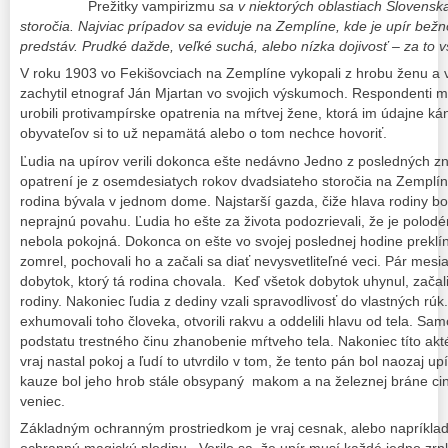
Prežitky vampirizmu
sa v niektorých oblastiach Slovenska
storočia.
Najviac prípadov sa eviduje na Zemplíne, kde je upír be
predstáv. Prudké dažde, veľké suchá, alebo nízka dojivosť – za to v
V roku 1903 vo Fekišovciach na Zemplíne vykopali z hrobu ženu a vyt
zachytil etnograf Ján Mjartan vo svojich výskumoch. Respondenti mu
urobili protivampírske opatrenia na mŕtvej žene, ktorá im údajne kán
obyvateľov si to už nepamätá alebo o tom nechce hovoriť.
Ľudia na upírov verili dokonca ešte nedávno Jedno z posledných 
opatrení je z osemdesiatych rokov dvadsiateho storočia na Zemplí
rodina bývala v jednom dome. Najstarší gazda, čiže hlava rodiny bo
neprajnú povahu. Ľudia ho ešte za života podozrievali, že je polod
nebola pokojná. Dokonca on ešte vo svojej poslednej hodine preklí
zomrel, pochovali ho a začali sa diať nevysvetliteľné veci. Pár mesi
dobytok, ktorý tá rodina chovala. Keď všetok dobytok uhynul, začali
rodiny. Nakoniec ľudia z dediny vzali spravodlivosť do vlastných rú
exhumovali toho človeka, otvorili rakvu a oddelili hlavu od tela. Sa
podstatu trestného činu zhanobenie mŕtveho tela. Nakoniec títo aktér
vraj nastal pokoj a ľudí to utvrdilo v tom, že tento pán bol naozaj upí
kauze bol jeho hrob stále obsypaný makom a na železnej bráne cin
veniec.
Základným ochranným prostriedkom je vraj cesnak, alebo napríklad
ochrannú magickú plodinu. Verilo sa, že upír musí každé jedno zrn