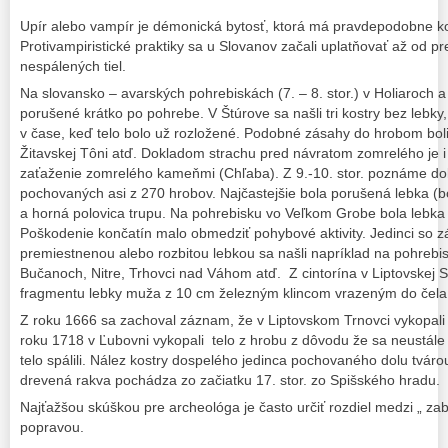
Upír alebo vampír je démonická bytosť, ktorá má pravdepodobne k
Protivampiristické praktiky sa u Slovanov začali uplatňovať až od 
nespálených tiel.
Na slovansko – avarských pohrebiskách (7. – 8. stor.) v Holiaroch a
porušené krátko po pohrebe. V Štúrove sa našli tri kostry bez lebky,
v čase, keď telo bolo už rozložené. Podobné zásahy do hrobom boli
Žitavskej Tôni atď. Dokladom strachu pred návratom zomrelého je i
zaťaženie zomrelého kameňmi (Chľaba). Z 9.-10. stor. poznáme dok
pochovaných asi z 270 hrobov. Najčastejšie bola porušená lebka (b
a horná polovica trupu. Na pohrebisku vo Veľkom Grobe bola lebka
Poškodenie končatín malo obmedziť pohybové aktivity. Jedinci so
premiestnenou alebo rozbitou lebkou sa našli napríklad na pohrebi
Bučanoch, Nitre, Trhovci nad Váhom atď. Z cintorína v Liptovskej S
fragmentu lebky muža z 10 cm železným klincom vrazeným do čela
Z roku 1666 sa zachoval záznam, že v Liptovskom Trnovci vykopali t
roku 1718 v Ľubovni vykopali telo z hrobu z dôvodu že sa neustále 
telo spálili. Nález kostry dospelého jedinca pochovaného dolu tvár
drevená rakva pochádza zo začiatku 17. stor. zo Spišského hradu.
Najťažšou skúškou pre archeológa je často určiť rozdiel medzi „ zab
popravou.