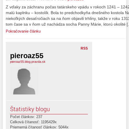
Z vďaky za záchranu počas tatárskeho vpádu v rokoch 1241 – 1242 
malú kaplnku – kostolík. Bola to predchodkyňa dnešného kostola N
niekoľkých desaťročiach sa na ňom objavili trhliny, takže v roku 131
tom čase sa v ňom už nachádza socha Panny Márie, ktorú okolité 
Pokračovanie článku
RSS
pieroaz55
pieroaz55.blog.pravda.sk
Štatistiky blogu
Počet článkov: 237
Celková čítanosť: 1195429x
Priemerná čítanosť článkov: 5044x