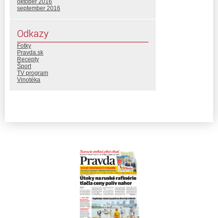
október 2016
september 2016
Odkazy
Fotky
Pravda.sk
Recepty
Šport
TV program
Vinotéka