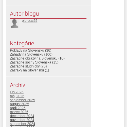
Autor blogu
pieroaz55
Kategórie
Poklady na Slovensku
(36)
Záhady na Slovensku
(100)
Zázračné obrazy na Slovensku
(10)
Zázračné sochy Slovenska
(15)
Zázračné studničky
(75)
Zázraky na Slovensku
(1)
Archív
jún 2026
máj 2026
september 2025
august 2025
apríl 2025
marec 2025
december 2024
november 2024
september 2024