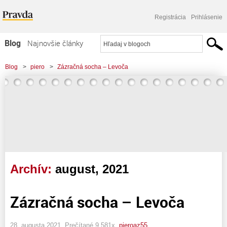
Registrácia
Prihlásenie
Blog
Najnovšie články
Najčítanejšie články
Blog
>
piero
>
Zázračná socha – Levoča
Najkomentovanejšie články
Zoznam blogov
Komerčné blogy
Archív:
august, 2021
Zázračná socha – Levoča
28. augusta 2021, Prečítané 9 581x,
pieroaz55