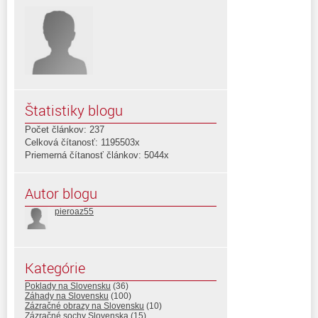
Štatistiky blogu
Počet článkov: 237
Celková čítanosť: 1195503x
Priemerná čítanosť článkov: 5044x
Autor blogu
pieroaz55
Kategórie
Poklady na Slovensku
(36)
Záhady na Slovensku
(100)
Zázračné obrazy na Slovensku
(10)
Zázračné sochy Slovenska
(15)