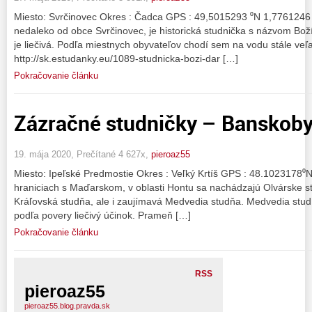
Miesto: Svrčinovec Okres : Čadca GPS : 49,5015293 ⁰N 1,7761246
nedaleko od obce Svrčinovec, je historická studnička s názvom Boží
je liečivá. Podľa miestnych obyvateľov chodí sem na vodu stále veľa 
http://sk.estudanky.eu/1089-studnicka-bozi-dar […]
Pokračovanie článku
Zázračné studničky – Banskobys
19. mája 2020, Prečítané 4 627x,
pieroaz55
Miesto: Ipeľské Predmostie Okres : Veľký Krtíš GPS : 48.1023178
hraniciach s Maďarskom, v oblasti Hontu sa nachádzajú Olvárske st
Kráľovská studňa, ale i zaujímavá Medvedia studňa. Medvedia studň
podľa povery liečivý účinok. Prameň […]
Pokračovanie článku
RSS
pieroaz55
pieroaz55.blog.pravda.sk