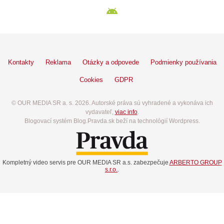
Kontakty
Reklama
Otázky a odpovede
Podmienky používania
Cookies
GDPR
© OUR MEDIA SR a. s. 2026. Autorské práva sú vyhradené a vykonáva ich
vydavateľ,
viac info
.
Blogovací systém Blog.Pravda.sk beží na technológií Wordpress.
Kompletný video servis pre OUR MEDIA SR a.s. zabezpečuje
ARBERTO GROUP
s.r.o.
.