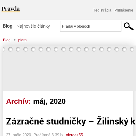
Registrácia
Prihlásenie
Blog
Najnovšie články
Najčítanejšie články
Blog
>
piero
Najkomentovanejšie články
Zoznam blogov
Komerčné blogy
Archív:
máj, 2020
Zázračné studničky – Žilinský kr
27. mája 2020, Prečítané 3 391x,
pieroaz55