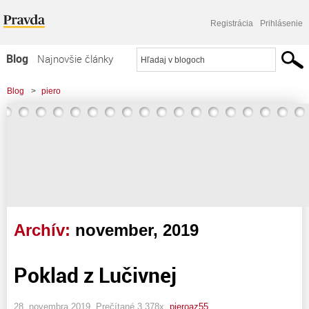
Registrácia
Prihlásenie
Blog
Najnovšie články
Najčítanejšie články
Blog
>
piero
Najkomentovanejšie články
Zoznam blogov
Komerčné blogy
Archív:
november, 2019
Poklad z Lučivnej
28. novembra 2019, Prečítané 3 378x,
pieroaz55