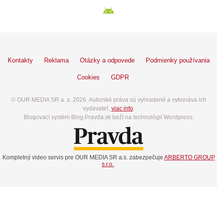
Kontakty
Reklama
Otázky a odpovede
Podmienky používania
Cookies
GDPR
© OUR MEDIA SR a. s. 2026. Autorské práva sú vyhradené a vykonáva ich
vydavateľ,
viac info
.
Blogovací systém Blog.Pravda.sk beží na technológií Wordpress.
Kompletný video servis pre OUR MEDIA SR a.s. zabezpečuje
ARBERTO GROUP
s.r.o.
.