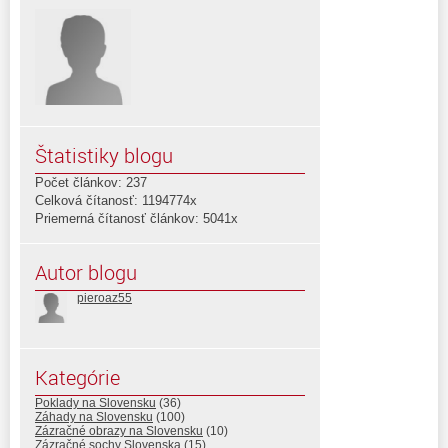
Štatistiky blogu
Počet článkov: 237
Celková čítanosť: 1194774x
Priemerná čítanosť článkov: 5041x
Autor blogu
pieroaz55
Kategórie
Poklady na Slovensku
(36)
Záhady na Slovensku
(100)
Zázračné obrazy na Slovensku
(10)
Zázračné sochy Slovenska
(15)