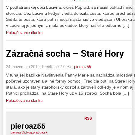
V podtatranskej obci Lučivná, okres Poprad, sa našiel poklad mincí
storočia. Cez Lučivnú kedysi viedla dôležitá cesta, ktorou prechádz
Sídlila tu pošta, ktorá patrí medzi najstaršie vo vtedajšom Uhorsku 
v Lučivnej je jedným z mála pokladov, ktorý našiel a odborne […]
Pokračovanie článku
Zázračná socha – Staré Hory
24. novembra 2019, Prečítané 7 096x,
pieroaz55
V tunajšej bazilike Navštívenia Panny Márie sa nachádza milostivá 
početné uzdravenia a iné formy pomoci. Tradícia pútí na Staré Hor
stará, ako je starý starohorský kostol a zároveň odkedy je v ňom aj
Pútnici prichádzali na Staré Hory už v 15 storočí. Socha bola […]
Pokračovanie článku
RSS
pieroaz55
pieroaz55.blog.pravda.sk