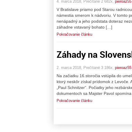
4. marca 2018, Prečítané 2 682x,
pieroaz55
V Bratislave priamo pod Starou radnicou
námestia smerom k nádvoriu. V tomto pr
nenápadný a jeho podstata doteraz nez
záhadne vstavaný bohato […]
Pokračovanie článku
Záhady na Slovens
2. marca 2018, Prečítané 3 186x,
pieroaz55
Na začiatku 16.storočia vstúpila do um
ktorý neskôr získal prídomok z Levoče. 
„Paul Schnitzer“. Počiatky jeho rezbársk
dokumentoch sa Majster Pavol spomína 
Pokračovanie článku