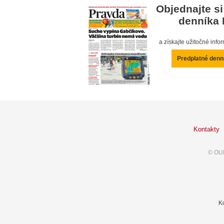
Objednajte si
denníka 
a získajte užitočné inf
Predplatné denn
Kontakty
© OUR
K