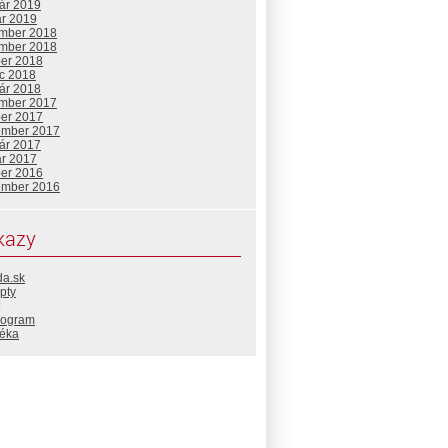
uár 2019
ár 2019
mber 2018
mber 2018
ber 2018
c 2018
uár 2018
mber 2017
ber 2017
ember 2017
uár 2017
ár 2017
ber 2016
ember 2016
kazy
da.sk
pty
rogram
téka