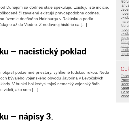
febr
janu
od Dunajom sa dodnes stále špekuluje. Existujú isté indície,
dece
 poškodené či zavalené existujú pravdepodobne dodnes.
nove
októ
du na územie dnešného Hainburgu v Rakúsku a podľa
mare
 údajne až do Viedne. Z nedávnej histórie sa […]
febr
nove
októ
sept
febr
janu
ku – nacistický poklad
októ
sept
Od
objavil podzemné priestory, vyhĺbené ľudskou rukou. Nedá
Fotky
lesoch bývalého vojenského obvodu Javorina v Levočských
Prav
klady. V bunkri bol kedysi tajný nemecký vojenský štáb.
Rece
Šport
sto videli, ako sem […]
TV p
Vino
ku – nápisy 3.