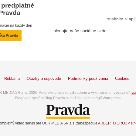
 predplatné
Pravda
stiahnite si ap
ormácie na každý deň
sledujte naše sociálne siete
íka Pravda
Reklama
Otázky a odpovede
Podmienky používania
Cookies
 MEDIA SR a. s. 2026. Autorské práva sú vyhradené a vykonáva ich vydavateľ,
via
Blogovací systém Blog.Pravda.sk beží na technológií Wordpress.
ompletný video servis pre OUR MEDIA SR a.s. zabezpečuje
ARBERTO GROUP s.r.