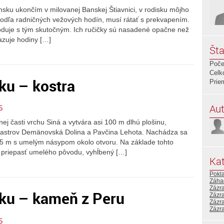
sku ukončím v milovanej Banskej Štiavnici, v rodisku môjho
podľa radničných vežových hodín, musí rátať s prekvapením.
hoduje s tým skutočným. Ich ručičky sú nasadené opačne než
azuje hodiny […]
Šta
Poče
Celk
ku – kostra
Prie
Aut
5
j časti vrchu Siná a vytvára asi 100 m dlhú plošinu,
tastrov Demänovská Dolina a Pavčina Lehota. Nachádza sa
6,5 m s umelým násypom okolo otvoru. Na základe tohto
 priepasť umelého pôvodu, vyhĺbený […]
Kat
Pokl
Záha
Zázr
ku – kameň z Peru
Zázr
Zázr
Zázr
5