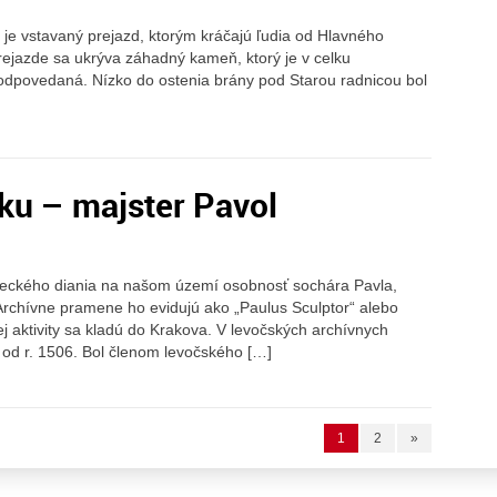
 je vstavaný prejazd, ktorým kráčajú ľudia od Hlavného
ejazde sa ukrýva záhadný kameň, ktorý je v celku
odpovedaná. Nízko do ostenia brány pod Starou radnicou bol
ku – majster Pavol
eleckého diania na našom území osobnosť sochára Pavla,
Archívne pramene ho evidujú ako „Paulus Sculptor“ alebo
ej aktivity sa kladú do Krakova. V levočských archívnych
od r. 1506. Bol členom levočského […]
1
2
»