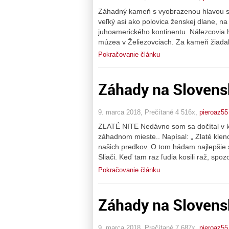
Záhadný kameň s vyobrazenou hlavou sa n
veľký asi ako polovica ženskej dlane, n
juhoamerického kontinentu. Nálezcovia 
múzea v Želiezovciach. Za kameň žiadali
Pokračovanie článku
Záhady na Slovensk
9. marca 2018, Prečítané 4 516x,
pieroaz55
ZLATÉ NITE Nedávno som sa dočítal v 
záhadnom mieste.. Napísal: „ Zlaté kle
našich predkov. O tom hádam najlepšie 
Sliači. Keď tam raz ľudia kosili raž, spo
Pokračovanie článku
Záhady na Slovens
9. marca 2018, Prečítané 7 687x,
pieroaz55