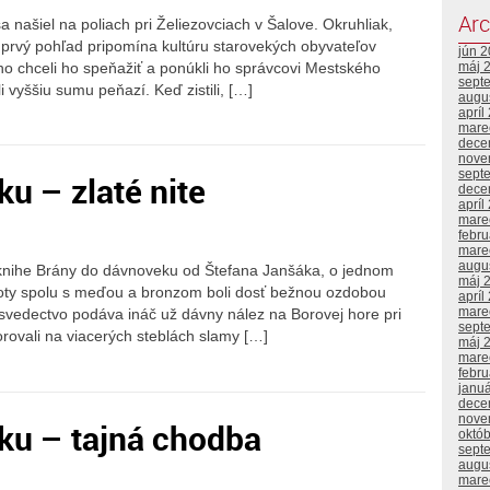
Arc
ašiel na poliach pri Želiezovciach v Šalove. Okruhliak,
a prvý pohľad pripomína kultúru starovekých obyvateľov
jún 
ho chceli ho speňažiť a ponúkli ho správcovi Mestského
máj 
sept
 vyššiu sumu peňazí. Keď zistili, […]
augu
apríl
mare
dece
nove
sept
u – zlaté nite
dece
apríl
mare
febr
mare
augu
knihe Brány do dávnoveku od Štefana Janšáka, o jednom
máj 
noty spolu s meďou a bronzom boli dosť bežnou ozdobou
apríl
mare
svedectvo podáva ináč už dávny nález na Borovej hore pri
sept
zorovali na viacerých steblách slamy […]
máj 
mare
febr
janu
dece
nove
ku – tajná chodba
októ
sept
augu
mare