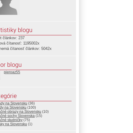
tistiky blogu
t článkov: 237
ová čítanosť: 1195002x
merná čítanosť článkov: 5042x
or blogu
pieroaz55
egórie
ady na Slovensku
(36)
dy na Slovensku
(100)
ačné obrazy na Slovensku
(10)
ačné sochy Slovenska
(15)
ačné studničky
(75)
aky na Slovensku
(1)