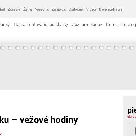
tail
Zdravie
Žena
Varecha
Záhrada
Užitočná
Video
DefenceNews
lánky
Najkomentovanejšie články
Zoznam blogov
Komerčné blog
pi
ku – vežové hodiny
piero
5