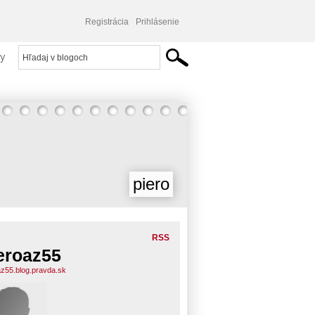
Registrácia
Prihlásenie
y
piero
RSS
eroaz55
az55.blog.pravda.sk