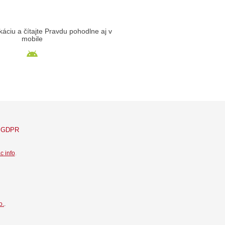
likáciu a čítajte Pravdu pohodlne aj v
mobile
GDPR
c info
.
o.
.