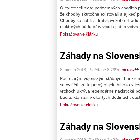
O existencii siete podzemných chodieb p
že chodby skutočne existovali a aj keď
Chodby sa tiahli z Bratislavského Hra
niektorých bádateľov viedla jedna vetva
Pokračovanie článku
Záhady na Slovens
8. marca 2018, Prečítané 8 269x,
pieroaz55
Pod starým vojenským štábnym bunkrom 
sa vylúčiť, že tajomný objekt hlboko v 
vrchoch ukrýva legendárne nacistické po
Ľudia, ktorí žili v okolitých dedinách, ča
Pokračovanie článku
Záhady na Slovens