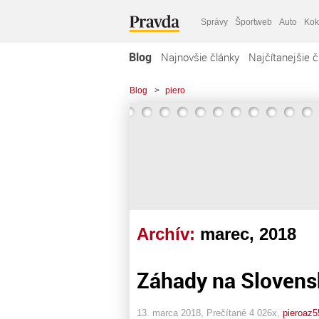
Správy
Športweb
Auto
Kok
Blog
Najnovšie články
Najčítanejšie č
Blog
>
piero
Archív:
marec, 2018
Záhady na Slovens
13. marca 2018, Prečítané 4 026x,
pieroaz5