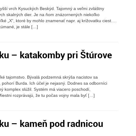
vyšší vrch Kysuckých Beskýd. Tajomný a veľmi zvláštny
h skalných dier. Je na ňom znázornených niekoľko
ľké „X“, ktoré by mohlo znamenať napr. aj križovatku ciest….
kúmané, je stále […]
ku – katakomby pri Štúrove
ké tajomstvo. Bývalá podzemná skrýša nacistov sa
pohorí Burda. Ich účel je nejasný. Dodnes sa odborníci
ý komplex slúžil. Systém má viacero poschodí,
iestni rozprávajú, že tu počas vojny mala byť […]
ku – kameň pod radnicou