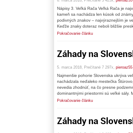
6. marca 2018, Prečítané 3 423x,
pieroaz55
Nápisy 3. Veľká Rača Veľká Rača je naj
kameň sa nachádza len kúsok od známyc
podivných znakov – najvýraznejším je ve
Keďže znaky doteraz neboli bližšie pres
Pokračovanie článku
Záhady na Slovens
5. marca 2018, Prečítané 7 297x,
pieroaz55
Najmenšie pohorie Slovenska ukrýva veľ
nachádzala neďaleko mestečka Štúrovo, 
nevedia zhodnúť, na čo presne podzemn
dominantnými priestormi sú veľké sály. M
Pokračovanie článku
Záhady na Slovens