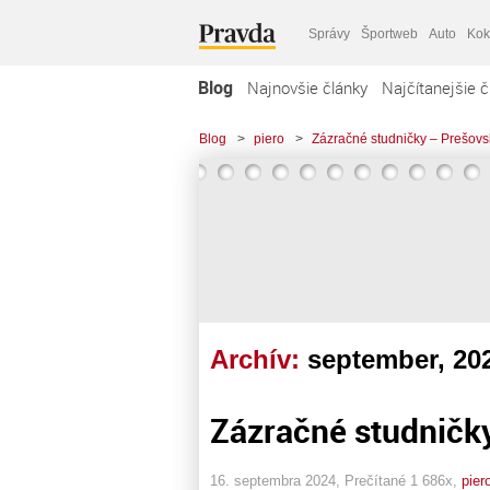
Správy
Športweb
Auto
Kok
Blog
Najnovšie články
Najčítanejšie č
Blog
>
piero
>
Zázračné studničky – Prešovsk
Archív:
september, 20
Zázračné studničky
16. septembra 2024, Prečítané 1 686x,
pier