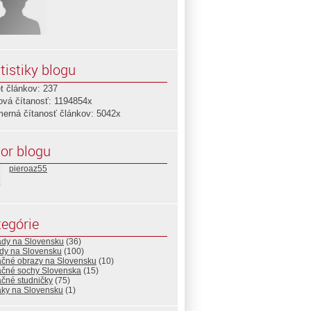
tistiky blogu
t článkov: 237
ová čítanosť: 1194854x
merná čítanosť článkov: 5042x
or blogu
pieroaz55
egórie
ady na Slovensku
(36)
dy na Slovensku
(100)
ačné obrazy na Slovensku
(10)
ačné sochy Slovenska
(15)
ačné studničky
(75)
aky na Slovensku
(1)