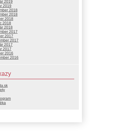
uár 2019
ár 2019
mber 2018
mber 2018
ber 2018
c 2018
uár 2018
mber 2017
ber 2017
ember 2017
uár 2017
ár 2017
ber 2016
ember 2016
kazy
da.sk
pty
rogram
téka