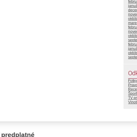
febr
janu
dece
nove
októ
mare
febr
nove
októ
sept
febr
janu
októ
sept
Od
Fotky
Prav
Rece
Šport
TV p
Vino
 predplatné