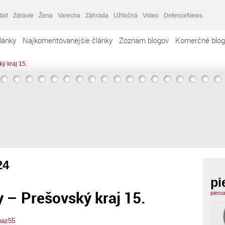
tail
Zdravie
Žena
Varecha
Záhrada
Užitočná
Video
DefenceNews
lánky
Najkomentovanejšie články
Zoznam blogov
Komerčné blog
ý kraj 15.
24
pi
 – Prešovský kraj 15.
piero
oaz55