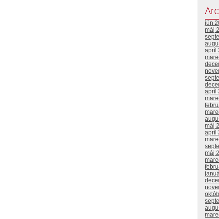
Arc
jún 
máj 
sept
augu
apríl
mare
dece
nove
sept
dece
apríl
mare
febr
mare
augu
máj 
apríl
mare
sept
máj 
mare
febr
janu
dece
nove
októ
sept
augu
mare