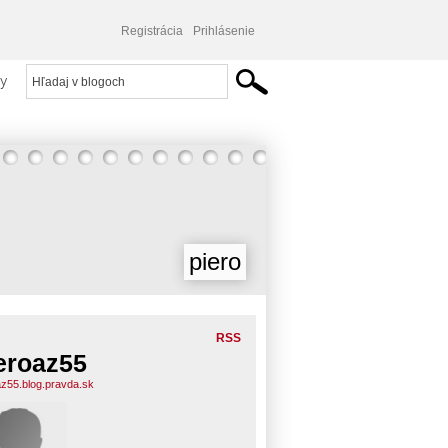
Registrácia
Prihlásenie
y
piero
RSS
eroaz55
az55.blog.pravda.sk