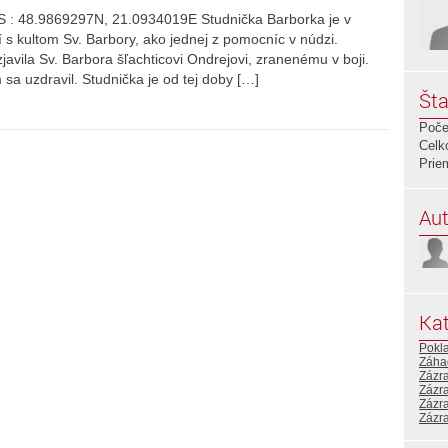
S : 48.9869297N, 21.0934019E Studnička Barborka je v
 s kultom Sv. Barbory, ako jednej z pomocníc v núdzi.
avila Sv. Barbora šľachticovi Ondrejovi, zranenému v boji.
sa uzdravil. Studnička je od tej doby […]
Šta
Poče
Celk
Prie
Aut
Kat
Pokl
Záha
Zázr
Zázr
Zázr
Zázr