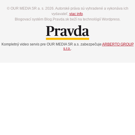
© OUR MEDIA SR a. s. 2026. Autorské práva sú vyhradené a vykonáva ich
vydavateľ,
viac info
.
Blogovací systém Blog.Pravda.sk beží na technológií Wordpress.
Kompletný video servis pre OUR MEDIA SR a.s. zabezpečuje
ARBERTO GROUP
s.r.o.
.