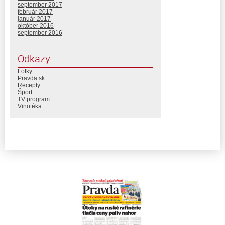
september 2017
február 2017
január 2017
október 2016
september 2016
Odkazy
Fotky
Pravda.sk
Recepty
Šport
TV program
Vinotéka