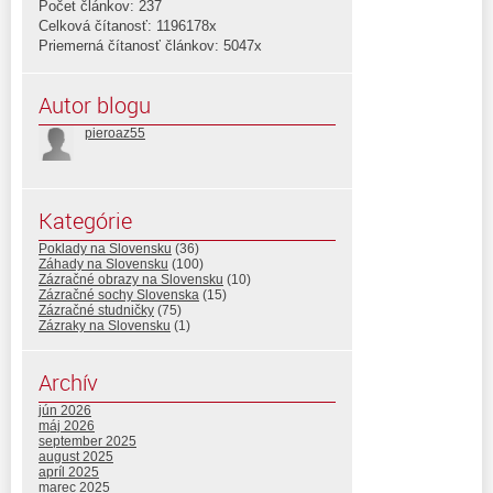
Počet článkov: 237
Celková čítanosť: 1196178x
Priemerná čítanosť článkov: 5047x
Autor blogu
pieroaz55
Kategórie
Poklady na Slovensku
(36)
Záhady na Slovensku
(100)
Zázračné obrazy na Slovensku
(10)
Zázračné sochy Slovenska
(15)
Zázračné studničky
(75)
Zázraky na Slovensku
(1)
Archív
jún 2026
máj 2026
september 2025
august 2025
apríl 2025
marec 2025