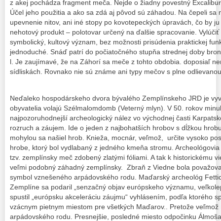
z akej pochádza fragment meča. Nejde o žiadny povestný Excalibur
Účel jeho použitia a ako sa zdá aj pôvod sú záhadou. Na čepeli sa ne
upevnenie nitov, ani iné stopy po kovotepeckých úpravách, čo by j
nehotový produkt – polotovar určený na ďalšie spracovanie. Vylúčiť
symbolický, kultový význam, bez možnosti prisúdenia praktickej funk
jednoduché. Snáď patrí do počiatočného stupňa strednej doby bronzo
l. Je zaujímavé, že na Záhorí sa meče z tohto obdobia. doposiaľ ne
sídliskách. Rovnako nie sú známe ani typy mečov s plne odlievan
Neďaleko hospodárskeho dvora bývalého Zemplínskeho JRD je vyvý
obyvatelia volajú Szélmalomdomb (Veterný mlyn). V 50. rokov minulé
najpozoruhodnejší archeologický nález vo východnej časti Karpatskej 
rozruch a záujem. Ide o jeden z najbohatších hrobov s dĺžkou hrob
mohylou sa našiel hrob. Knieža, mocnár, veľmož, určite vysoko p
hrobe, ktorý bol vydlabaný z jedného kmeňa stromu. Archeológovia
tzv. zemplínsky meč zdobený zlatými fóliami. A tak k historickému 
veľmi podobný záhadný zemplínsky. Zbraň z Viedne bola považov
symbol vznešeného arpádovského rodu. Maďarský archeológ Fettic
Zemplíne sa podaril „senzačný objav európskeho významu, veľkolep
spustil „európsku akceleráciu záujmu“ vyhlásením, podľa ktorého 
vzácnym pietnym miestom pre všetkých Maďarov.. Pretože veľmož ni
arpádovského rodu. Presnejšie, posledné miesto odpočinku Álmoša, 