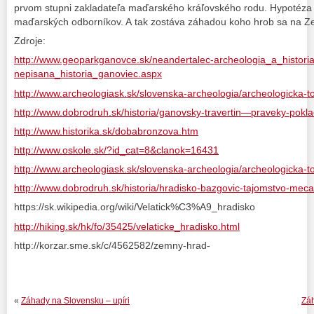
prvom stupni zakladateľa maďarského kráľovského rodu. Hypotéza v
maďarských odborníkov. A tak zostáva záhadou koho hrob sa na Ze
Zdroje:
http://www.geoparkganovce.sk/neandertalec-archeologia_a_historia
nepisana_historia_ganoviec.aspx
http://www.archeologiask.sk/slovenska-archeologia/archeologicka-t
http://www.dobrodruh.sk/historia/ganovsky-travertin—praveky-pokl
http://www.historika.sk/dobabronzova.htm
http://www.oskole.sk/?id_cat=8&clanok=16431
http://www.archeologiask.sk/slovenska-archeologia/archeologicka-t
http://www.dobrodruh.sk/historia/hradisko-bazgovic-tajomstvo-mec
https://sk.wikipedia.org/wiki/Velatick%C3%A9_hradisko
http://hiking.sk/hk/fo/35425/velaticke_hradisko.html
http://korzar.sme.sk/c/4562582/zemny-hrad-
«
Záhady na Slovensku – upíri
Záh