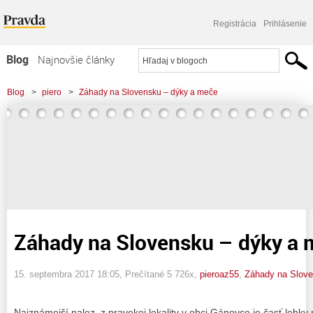
Registrácia
Prihlásenie
Blog
Najnovšie články
Najčítanejšie články
Blog
>
piero
>
Záhady na Slovensku – dýky a meče
Najkomentovanejšie články
Zoznam blogov
Komerčné blogy
Záhady na Slovensku – dýky a
15. septembra 2017 18:05
, Prečítané 5 726x,
pieroaz55
,
Záhady na Slov
Najznámejší nalez z pravekej lokality v obci Gánovce je časť lebky