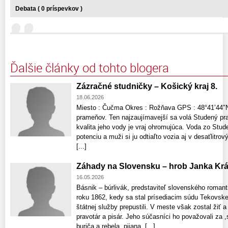
Debata ( 0 príspevkov )
Ďalšie články od tohto blogera
Zázračné studničky – Košický kraj 8.
18.06.2026
Miesto : Čučma Okres : Rožňava GPS : 48°41’44″N
prameňov. Ten najzaujímavejší sa volá Studený pra
kvalita jeho vody je vraj ohromujúca. Voda zo Stu
potenciu a muži si ju odtiaľto vozia aj v desaťlitro
[...]
Záhady na Slovensku – hrob Janka Krá
16.05.2026
Básnik – búrlivák, predstaviteľ slovenského romant
roku 1862, kedy sa stal prísediacim súdu Tekovske
štátnej služby prepustili. V meste však zostal žiť
pravotár a pisár. Jeho súčasníci ho považovali za 
buriča a rebela, pijana, [...]