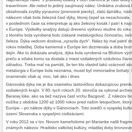
travertínom. Ale nebol to jediný zaujímavý nález. Unikátna zrubová 
obsahovala zvyšky pyraunov (prenosné piecky), zlatú špirálku, ná
nálezom však bola železná časť dýky, ktorej čepeľ sa nezachovala.
v poslednom čase sa interpretuje aj ako železný kosák / patrí k na
v Európe. Výsledky analýzy datujú drevenú výdrevu studne do roku
z ktorého bola vyrobená bolo získané metalurgickou činnosťou, neš
železa. Dýka vedcom doslova „vyrazila dych“. Nález by mal patriť 
rokov mladšej. Doba kamenná v Európe len doznievala a doba bron
dejín. Ako to dokázala analýza, dýka bola vyrobená na Blízkom výcho
prečo a vďaka komu sa dostala z miest vzdialených vzdušnou čiaro
záhadou. Treba mať na pamäti, že ten kto vlastnil takú vzácnosť a
metalurgia v Európe bola neznáma, musel byť mimoriadne bohatý. 
znamenalo však aj moc, tak ako i dnes.
Gánovská dýka nie je iba osamelou lastovičkou dokazujúcou prenika
vzdialených krajín. V 80.-tych rokoch 20. storočia sa vykonal arch
Baranej lúke, ako sa tiež nazýva časť vrchu Bazgovič. Z nálezov b
nožíka z obdobia 1200 až 1000 rokov pred naším letopočtom, ktorý j
Európe – po náleze dýky v Gánovciach. Toto svedčí o vyspelej kult
území Slovenska s vyspelými civilizáciami.
V roku 2012 sa v tzv. Novom kameňolome pri Marianke našli fragm
známych nálezov. Hradisko valtickej kultúry, mladšej doby bronzovej,