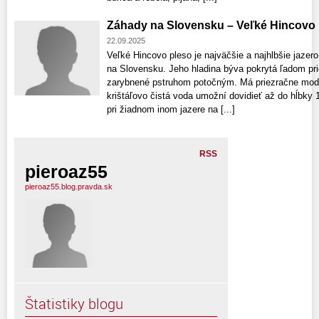
Záhady na Slovensku – Veľké Hincovo 
22.09.2025
Veľké Hincovo pleso je najväčšie a najhlbšie jazer
na Slovensku. Jeho hladina býva pokrytá ľadom pr
zarybnené pstruhom potočným. Má priezračne modrú
krištáľovo čistá voda umožní dovidieť až do hĺbky 
pri žiadnom inom jazere na [...]
RSS
pieroaz55
pieroaz55.blog.pravda.sk
Štatistiky blogu