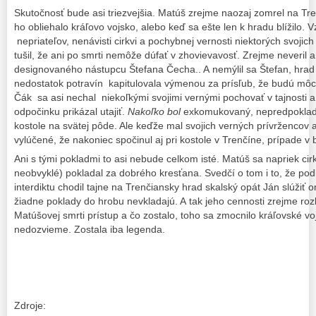
Skutočnosť bude asi triezvejšia. Matúš zrejme naozaj zomrel na T
ho obliehalo kráľovo vojsko, alebo keď sa ešte len k hradu blížilo.
nepriateľov, nenávisti cirkvi a pochybnej vernosti niektorých svojich 
tušil, že ani po smrti nemôže dúfať v zhovievavosť. Zrejme neveril 
designovaného nástupcu Štefana Čecha.. A nemýlil sa Štefan, hra
nedostatok potravín kapitulovala výmenou za prísľub, že budú môc
Čák sa asi nechal niekoľkými svojimi vernými pochovať v tajnosti 
odpočinku prikázal utajiť.
Nakoľko bol
exkomukovaný, nepredpokladá
kostole na svätej pôde. Ale keďže mal svojich verných prívržencov 
vylúčené, že nakoniec spočinul aj pri kostole v Trenčíne, prípade v 
Ani s tými pokladmi to asi nebude celkom isté. Matúš sa napriek ci
neobvyklé) pokladal za dobrého kresťana. Svedčí o tom i to, že pod
interdiktu chodil tajne na Trenčiansky hrad skalský opát Ján slúži
žiadne poklady do hrobu nevkladajú. A tak jeho cennosti zrejme rozkr
Matúšovej smrti prístup a čo zostalo, toho sa zmocnilo kráľovské vo
nedozvieme. Zostala iba legenda.
Zdroje: