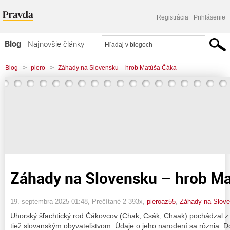
Registrácia
Prihlásenie
Blog
Najnovšie články
Najčítanejšie články
Blog
>
piero
>
Záhady na Slovensku – hrob Matúša Čáka
Najkomentovanejšie články
Zoznam blogov
Komerčné blogy
Záhady na Slovensku – hrob M
19. septembra 2025 01:48
, Prečítané 2 393x,
pieroaz55
,
Záhady na Slov
Uhorský šľachtický rod Čákovcov (Chak, Csák, Chaak) pochádzal z o
tiež slovanským obyvateľstvom. Údaje o jeho narodení sa rôznia. 