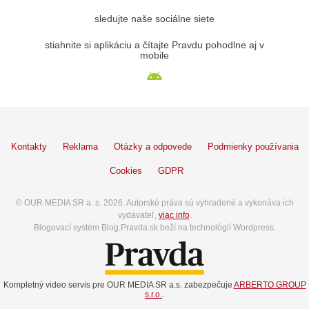
sledujte naše sociálne siete
stiahnite si aplikáciu a čítajte Pravdu pohodlne aj v
mobile
Kontakty
Reklama
Otázky a odpovede
Podmienky používania
Cookies
GDPR
© OUR MEDIA SR a. s. 2026. Autorské práva sú vyhradené a vykonáva ich
vydavateľ,
viac info
.
Blogovací systém Blog.Pravda.sk beží na technológií Wordpress.
Kompletný video servis pre OUR MEDIA SR a.s. zabezpečuje
ARBERTO GROUP
s.r.o.
.