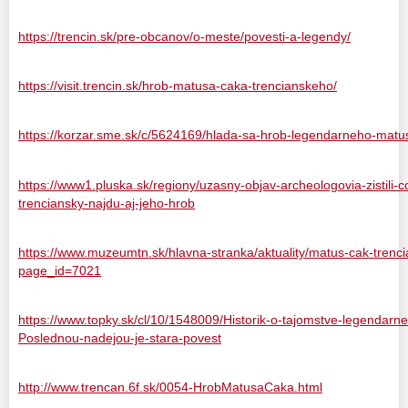
https://trencin.sk/pre-obcanov/o-meste/povesti-a-legendy/
https://visit.trencin.sk/hrob-matusa-caka-trencianskeho/
https://korzar.sme.sk/c/5624169/hlada-sa-hrob-legendarneho-matu
https://www1.pluska.sk/regiony/uzasny-objav-archeologovia-zistili-
trenciansky-najdu-aj-jeho-hrob
https://www.muzeumtn.sk/hlavna-stranka/aktuality/matus-cak-trenc
page_id=7021
https://www.topky.sk/cl/10/1548009/Historik-o-tajomstve-legendar
Poslednou-nadejou-je-stara-povest
http://www.trencan.6f.sk/0054-HrobMatusaCaka.html