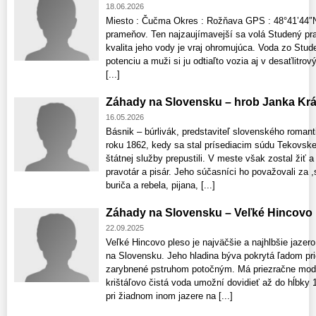
18.06.2026
Miesto : Čučma Okres : Rožňava GPS : 48°41’44″N
prameňov. Ten najzaujímavejší sa volá Studený pra
kvalita jeho vody je vraj ohromujúca. Voda zo Stu
potenciu a muži si ju odtiaľto vozia aj v desaťlitro
[...]
Záhady na Slovensku – hrob Janka Krá
16.05.2026
Básnik – búrlivák, predstaviteľ slovenského romant
roku 1862, kedy sa stal prísediacim súdu Tekovske
štátnej služby prepustili. V meste však zostal žiť
pravotár a pisár. Jeho súčasníci ho považovali za 
buriča a rebela, pijana, [...]
Záhady na Slovensku – Veľké Hincovo 
22.09.2025
Veľké Hincovo pleso je najväčšie a najhlbšie jazer
na Slovensku. Jeho hladina býva pokrytá ľadom pr
zarybnené pstruhom potočným. Má priezračne modrú
krištáľovo čistá voda umožní dovidieť až do hĺbky 
pri žiadnom inom jazere na [...]