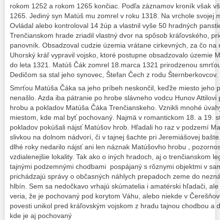
rokom 1252 a rokom 1265 končiac. Podľa záznamov kroník však vš
1265. Jediný syn Matúš mu zomrel v roku 1318. Na vrchole svojej m
Ovládal alebo kontroloval 14 žúp a vlastnil vyše 50 hradných pansti
Trenčianskom hrade zriadil vlastný dvor na spôsob kráľovského, pr
panovník. Obsadzoval cudzie územia vrátane cirkevných, za čo na ne
Uhorský kráľ vypravil vojsko, ktoré postupne obsadzovalo územie 
do leta 1321. Matúš Čák zomrel 18.marca 1321 prirodzenou smrťou
Dedičom sa stal jeho synovec, Štefan Čech z rodu Šternberkovcov.
Smrťou Matúša Čáka sa jeho príbeh neskončil, keďže miesto jeho 
nenašlo. Azda iba pátranie po hrobe slávneho vodcu Hunov Attilovi
hrobu a pokladov Matúša Čáka Trenčianskeho. Vznikli mnohé úvahy,
miestom, kde mal byť pochovaný. Najmä v romantickom 18. a 19. st
pokladov pokúšali nájsť Matúšov hrob. Hľadali ho raz v podzemí M
slivkou na dolnom nádvorí, či v tajnej šachte pri Jeremiášovej baš
dlhé roky nedarilo nájsť ani len náznak Matúšovho hrobu , pozornosť
vzdialenejšie lokality. Tak ako o iných hradoch, aj o trenčianskom le
tajnými podzemnými chodbami pospájaný s rôznymi objektmi v s
prichádzajú správy o občasných náhlych prepadoch zeme do nezná
hlbín. Sem sa nedočkavo vrhajú skúmatelia i amatérski hľadači, ale z
veria, že je pochovaný pod korytom Váhu, alebo niekde v Čerešňov
povesti unikol pred kráľovským vojskom z hradu tajnou chodbou a dož
kde je aj pochovaný