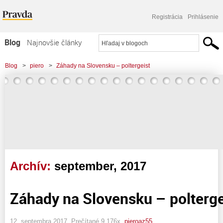
Registrácia
Prihlásenie
Blog
Najnovšie články
Najčítanejšie články
Blog
>
piero
>
Záhady na Slovensku – poltergeist
Najkomentovanejšie články
Zoznam blogov
Komerčné blogy
Archív:
september, 2017
Záhady na Slovensku – polterge
12. septembra 2017, Prečítané 9 176x,
pieroaz55