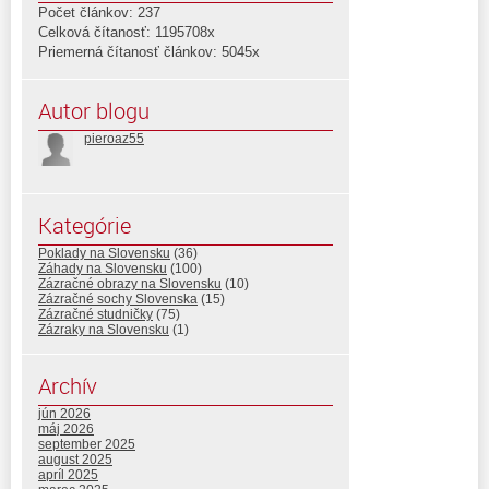
Počet článkov: 237
Celková čítanosť: 1195708x
Priemerná čítanosť článkov: 5045x
Autor blogu
pieroaz55
Kategórie
Poklady na Slovensku
(36)
Záhady na Slovensku
(100)
Zázračné obrazy na Slovensku
(10)
Zázračné sochy Slovenska
(15)
Zázračné studničky
(75)
Zázraky na Slovensku
(1)
Archív
jún 2026
máj 2026
september 2025
august 2025
apríl 2025