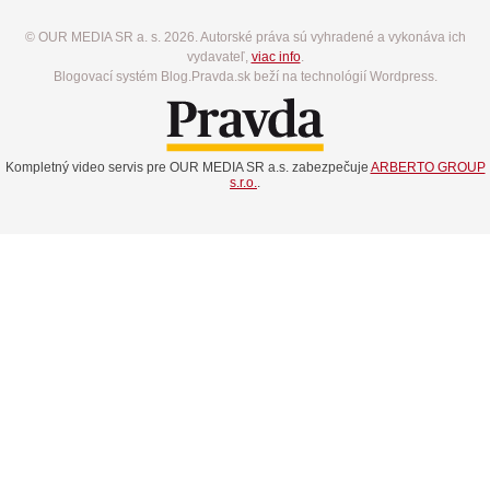
© OUR MEDIA SR a. s. 2026. Autorské práva sú vyhradené a vykonáva ich
vydavateľ,
viac info
.
Blogovací systém Blog.Pravda.sk beží na technológií Wordpress.
Kompletný video servis pre OUR MEDIA SR a.s. zabezpečuje
ARBERTO GROUP
s.r.o.
.