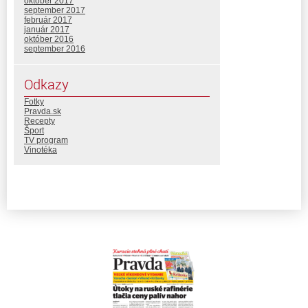
október 2017
september 2017
február 2017
január 2017
október 2016
september 2016
Odkazy
Fotky
Pravda.sk
Recepty
Šport
TV program
Vinotéka