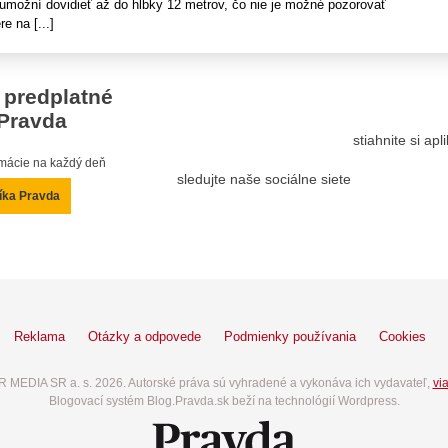
 umožní dovidieť až do hĺbky 12 metrov, čo nie je možné pozorovať
e na [...]
 predplatné
Pravda
stiahnite si ap
ormácie na každý deň
sledujte naše sociálne siete
íka Pravda
Reklama
Otázky a odpovede
Podmienky používania
Cookies
 MEDIA SR a. s. 2026. Autorské práva sú vyhradené a vykonáva ich vydavateľ,
via
Blogovací systém Blog.Pravda.sk beží na technológií Wordpress.