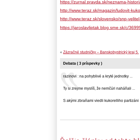
https://zurnal.pravda.sk/neznama-histor
http://www.teraz.sk/magazin/ludovit-kuko
http://www.teraz.sk/slovensko/snp-velite
https://jaroslavliptak.blog.sme.sk/c/36
«
Zázračné studničky – Banskobystrický kraj 5.
Debata ( 3 príspevky )
razinovi : na pohyblivé a kryté jednotky ...
Ty si zrejme myslíš, že nemčúri naháňali ...
S akými zbraňami viedli kukorelliho partizáni .