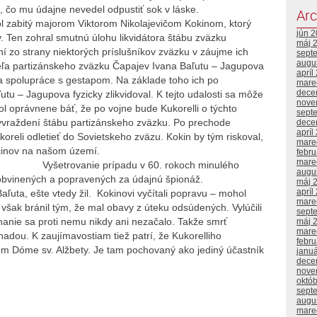
u, čo mu údajne nevedel odpustiť sok v láske.
Arc
ol zabitý majorom Viktorom Nikolajevičom Kokinom, ktorý
jún 
. Ten zohral smutnú úlohu likvidátora štábu zväzku
máj 
 zo strany niektorých príslušníkov zväzku v záujme ich
sept
augu
liteľa partizánskeho zväzku Čapajev Ivana Baľutu – Jagupova
apríl
 a spolupráce s gestapom. Na základe toho ich po
mare
dece
tu – Jagupova fyzicky zlikvidoval.
K tejto udalosti sa môže
nove
ol oprávnene báť, že po vojne bude Kukorelli o týchto
sept
yvraždení štábu partizánskeho zväzku. Po prechode
dece
apríl
ukoreli odletieť do Sovietskeho zväzu. Kokin by tým riskoval,
mare
činov na našom území.
febr
mare
Vyšetrovanie prípadu v 60. rokoch minulého
augu
h obvinených a popravených za údajnú špionáž.
máj 
apríl
aľuta, ešte vtedy žil. Kokinovi vyčítali popravu – mohol
mare
však bránil tým, že mal obavy z úteku odsúdených. Vylúčili
sept
tíhanie sa proti nemu nikdy ani nezačalo. Takže smrť
máj 
mare
adou. K zaujímavostiam tiež patrí, že Kukorelliho
febr
kom Dóme sv. Alžbety. Je tam pochovaný ako jediný účastník
janu
dece
nove
októ
sept
augu
mare