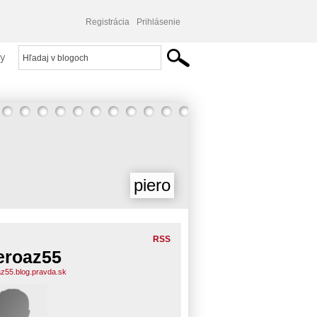
Registrácia
Prihlásenie
y
piero
RSS
eroaz55
az55.blog.pravda.sk