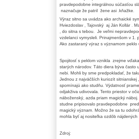
pravdepodobne integrálnou súčasťou sl
naznačuje že patril žene asi .kňažke.
Výraz sitno sa uvádza ako archaické sy
Hviezdoslav , Tajovský aj Ján Kollár . M
, do sitna s tebou. Je veľmi nepravdepo
vzdelanci vymysleli. Prinajmenšom v 1. p
Ako zastaraný výraz s významom peklo u
Spojitosť s peklom vznikla zrejme vďak
starých národov. Táto diera býva často 
nebi. Mohli by sme predpokladať, že taká
Jednou z najväčších kuriozít sitnianskej
spomínajú ako studňu. Výdatnosť prame
odjakživa udivovala. Tento priestor v o
náboženský, azda priam magický náboj. 
studne pripisovalo pravdepodobne preds
magický význam. Možno že sa tu odohrával
mohla byť aj nositeľka ozdôb nájdených
Zdroj: