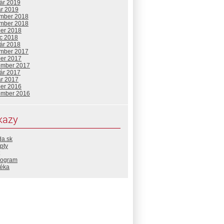
uár 2019
ár 2019
mber 2018
mber 2018
ber 2018
c 2018
uár 2018
mber 2017
ber 2017
ember 2017
uár 2017
ár 2017
ber 2016
ember 2016
kazy
da.sk
pty
rogram
téka