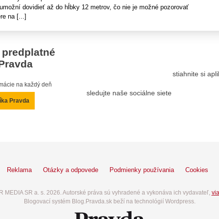
 umožní dovidieť až do hĺbky 12 metrov, čo nie je možné pozorovať
e na [...]
 predplatné
Pravda
stiahnite si ap
ormácie na každý deň
sledujte naše sociálne siete
íka Pravda
Reklama
Otázky a odpovede
Podmienky používania
Cookies
 MEDIA SR a. s. 2026. Autorské práva sú vyhradené a vykonáva ich vydavateľ,
via
Blogovací systém Blog.Pravda.sk beží na technológií Wordpress.