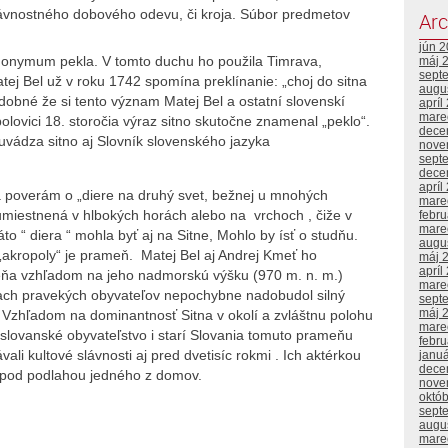
ávnostného dobového odevu, či kroja. Súbor predmetov
Arc
jún 
nonymum pekla. V tomto duchu ho použila Timrava,
máj 
sept
atej Bel už v roku 1742 spomína preklínanie: „choj do sitna
augu
dobné že si tento význam Matej Bel a ostatní slovenskí
apríl
mare
olovici 18. storočia výraz sitno skutočne znamenal „peklo“.
dece
vádza sitno aj Slovník slovenského jazyka
nove
sept
dece
apríl
a poverám o „diere na druhý svet, bežnej u mnohých
mare
umiestnená v hlbokých horách alebo na vrchoch , čiže v
febr
mare
to “ diera “ mohla byť aj na Sitne, Mohlo by ísť o studňu.
augu
 „akropoly“ je prameň. Matej Bel aj Andrej Kmeť ho
máj 
apríl
ňa vzhľadom na jeho nadmorskú výšku (970 m. n. m.)
mare
čiach pravekých obyvateľov nepochybne nadobudol silný
sept
máj 
Vzhľadom na dominantnosť Sitna v okolí a zvláštnu polohu
mare
lovanské obyvateľstvo i starí Slovania tomuto prameňu
febr
i kultové slávnosti aj pred dvetisíc rokmi . Ich aktérkou
janu
dece
 pod podlahou jedného z domov.
nove
októ
sept
augu
mare