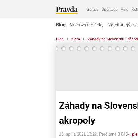
Správy
Športweb
Auto
Kok
Blog
Najnovšie články
Najčítanejšie č
Blog
>
piero
>
Záhady na Slovensku –Záhada
Záhady na Slovens
akropoly
13. apríla 2021 13:22
, Prečítané 3 045x,
pie