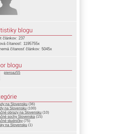
tistiky blogu
t článkov: 237
ová čítanosť: 1195755x
merná čítanosť článkov: 5045x
or blogu
pieroaz55
egórie
ady na Slovensku
(36)
dy na Slovensku
(100)
ačné obrazy na Slovensku
(10)
ačné sochy Slovenska
(15)
ačné studničky
(75)
aky na Slovensku
(1)