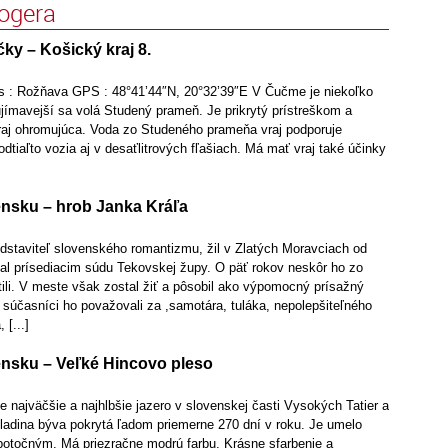
logera
ky – Košický kraj 8.
s : Rožňava GPS : 48°41’44″N, 20°32’39″E V Čučme je niekoľko
jímavejší sa volá Studený prameň. Je prikrytý prístreškom a
vraj ohromujúca. Voda zo Studeného prameňa vraj podporuje
odtiaľto vozia aj v desaťlitrových fľašiach. Má mať vraj také účinky
nsku – hrob Janka Kráľa
edstaviteľ slovenského romantizmu, žil v Zlatých Moravciach od
tal prísediacim súdu Tekovskej župy. O päť rokov neskôr ho zo
tili. V meste však zostal žiť a pôsobil ako výpomocný prísažný
o súčasníci ho považovali za ,samotára, tuláka, nepolepšiteľného
 [...]
nsku – Veľké Hincovo pleso
e najväčšie a najhlbšie jazero v slovenskej časti Vysokých Tatier a
ladina býva pokrytá ľadom priemerne 270 dní v roku. Je umelo
otočným. Má priezračne modrú farbu. Krásne sfarbenie a