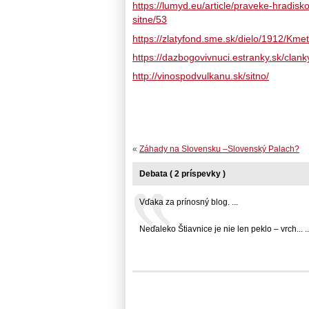
https://lumyd.eu/article/praveke-hradi
sitne/53
https://zlatyfond.sme.sk/dielo/1912/Kme
https://dazbogovivnuci.estranky.sk/clan
http://vinospodvulkanu.sk/sitno/
«
Záhady na Slovensku –Slovenský Palach?
Debata ( 2 príspevky )
Vďaka za prínosný blog. ...
Neďaleko Štiavnice je nie len peklo – vrch... ..