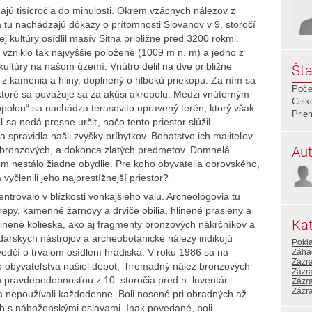
ajú tisícročia do minulosti. Okrem vzácnych nálezov z
sa tu nachádzajú dôkazy o prítomnosti Slovanov v 9. storočí
ej kultúry osídlil masív Sitna približne pred 3200 rokmi.
 vzniklo tak najvyššie položené (1009 m n. m) a jedno z
 kultúry na našom území. Vnútro delil na dve približne
Šta
l z kamenia a hliny, doplnený o hlbokú priekopu. Za ním sa
Poče
ktoré sa považuje sa za akúsi akropolu. Medzi vnútorným
Celk
polou“ sa nachádza terasovito upravený terén, ktorý však
Prie
 sa nedá presne určiť, načo tento priestor slúžil
a spravidla našli zvyšky príbytkov. Bohatstvo ich majiteľov
Aut
 bronzových, a dokonca zlatých predmetov. Domnelá
m nestálo žiadne obydlie. Pre koho obyvatelia obrovského,
yčlenili jeho najprestížnejší priestor?
ntrovalo v blízkosti vonkajšieho valu. Archeológovia tu
repy, kamenné žarnovy a drviče obilia, hlinené prasleny a
Kat
linené kolieska, ako aj fragmenty bronzových nákrčníkov a
rskych nástrojov a archeobotanické nálezy indikujú
Pokl
dčí o trvalom osídlení hradiska. V roku 1986 sa na
Záha
Zázr
ho obyvateľstva našiel depot, hromadný nález bronzových
Zázr
pravdepodobnosťou z 10. storočia pred n. lnventár
Zázr
Zázr
a nepoužívali každodenne. Boli nosené pri obradných až
ich s náboženskými oslavami. Inak povedané, boli