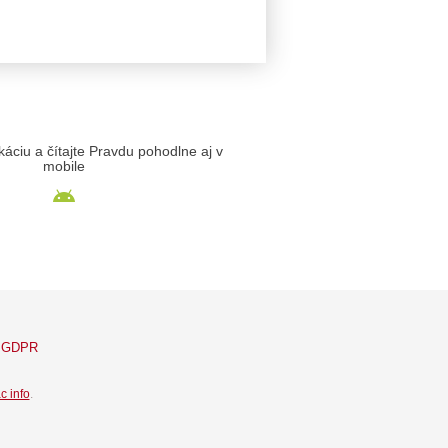
likáciu a čítajte Pravdu pohodlne aj v
mobile
GDPR
c info
.