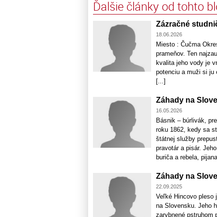
Ďalšie články od tohto b
Zázračné studnič
18.06.2026
Miesto : Čučma Okre
prameňov. Ten najzau
kvalita jeho vody je 
potenciu a muži si ju 
[...]
Záhady na Slove
16.05.2026
Básnik – búrlivák, pr
roku 1862, kedy sa s
štátnej služby prepus
pravotár a pisár. Jeh
buriča a rebela, pijana,
Záhady na Slove
22.09.2025
Veľké Hincovo pleso j
na Slovensku. Jeho h
zarybnené pstruhom p