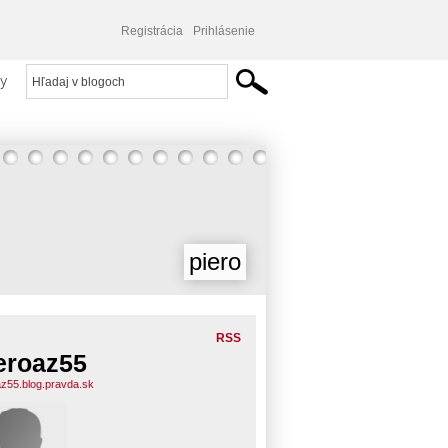
Registrácia
Prihlásenie
y
piero
RSS
eroaz55
az55.blog.pravda.sk