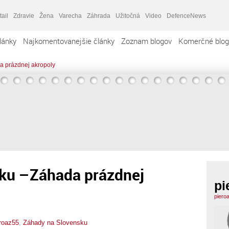
tail
Zdravie
Žena
Varecha
Záhrada
Užitočná
Video
DefenceNews
lánky
Najkomentovanejšie články
Zoznam blogov
Komerčné blog
 prázdnej akropoly
ku –Záhada prázdnej
pi
piero
roaz55
,
Záhady na Slovensku