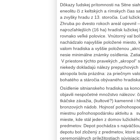
Dôkazy ľudskej prítomnosti na Sitne siah
eneolitu či z keltských a rímskych čias 
a zvyšky hradu z 13. storočia. Ľud lužick
Zhruba po dvesto rokoch areál opevnil –
najrozľahlejších (16 ha) hradísk lužickej
rovnako veľké polovice. Vnútorný val bo
nachádzalo najvyššie položené miesto, 
valom hradiska a vyššie položenou „akro
nesie minimálne známky osídlenia. Zatiaľ
V priestore týchto pravekých „akropol“ s
niekedy dokladajú nálezy prepychových
akropola bola prázdna: za priečnym valo
bohatého a stáročia obývaného hradiska v
Osídlenie sitnianskeho hradiska sa konce
objavili nespočetné množstvo nálezov: č
tkáčske závažia, (kultové?) kamenné i h
bronzových nádob. Hojnosť poľnohospodá
miestnu poľnohospodársku aktivitu a sve
mieste, kde stál jeden z domov lužické
predmetov. Depot pochádza s najväčšou 
depotu bol zložený z predmetov, ktoré s
ceremoniálnych príležitostiach súvisiac