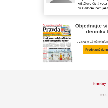
krištáľovo čistá voda
pri žiadnom inom jazer
Objednajte si
denníka 
a získajte užitočné inf
Predplatné denn
Kontakty
© OUR