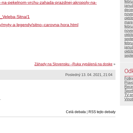
febr
sko-na-pekelnom-vrchu-zahada-prazdnej-akropoly-na-
janu
dece
nove
t_Veleba-Sitna/1
októ
mare
ky/myty-a-legendy/sitno–carovna-hora.html
febr
nove
októ
sept
febr
janu
októ
sept
Záhady na Slovensku –Ruka vypálená na doske
»
Od
Posledný 13. 04. 2021, 21:04
Fotky
Prav
Rece
Šport
TV p
.
Vino
Celá debata
|
RSS tejto debaty